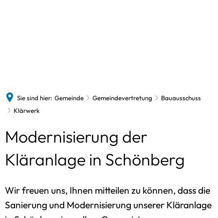
Gemeinde
Feuerwehr
Vereine
Firmen
Kirche
Neuigkeiten
Franzdorf
Veranstaltungen
Schönberg
Bürgermeister
Jugendfeuerwehr
Sie sind hier:
Gemeinde
Gemeindevertretung
Bauausschuss
Gemeindevertretung
Klärwerk
Bauausschu
Pol. Vereinigungen
Modernisierung der
Finanzaussc
AFW
Gemeindebrief
SKS-Auschu
CDU
Kläranlage in Schönberg
Bekanntmachungen
Energieauss
NWGS
FAQ
Wir freuen uns, Ihnen mitteilen zu können, dass die
Sanierung und Modernisierung unserer Kläranlage