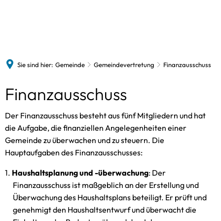
Gemeinde
Feuerwehr
Vereine
Firmen
Kirche
Neuigkeiten
Franzdorf
Sie sind hier:
Gemeinde
Gemeindevertretung
Finanzausschuss
Veranstaltungen
Schönberg
Finanzausschuss
Bürgermeister
Jugendfeuerwehr
Gemeindevertretung
Der Finanzausschuss besteht aus fünf Mitgliedern und hat
Bauausschu
die Aufgabe, die finanziellen Angelegenheiten einer
Pol. Vereinigungen
Finanzaussc
AFW
Gemeinde zu überwachen und zu steuern. Die
Gemeindebrief
Hauptaufgaben des Finanzausschusses:
SKS-Auschu
CDU
Bekanntmachungen
Haushaltsplanung und -überwachung
: Der
Energieauss
NWGS
Finanzausschuss ist maßgeblich an der Erstellung und
FAQ
Überwachung des Haushaltsplans beteiligt. Er prüft und
genehmigt den Haushaltsentwurf und überwacht die