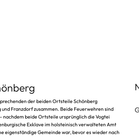
Gemeinde
Feuerweh
Neuigkeiten
Franzdorf
Veranstaltungen
Schönberg
Bürgermeister
Jugendfeu
hönberg
Gemeindevertretung
sprechenden der beiden Ortsteile Schönberg
G
g und Franzdorf zusammen. Beide Feuerwehren sind
Pol. Vereinigungen
– nachdem beide Ortsteile ursprünglich die Vogtei
nburgische Exklave im holsteinisch verwalteten Amt
Gemeindebrief
eine eigenständige Gemeinde war, bevor es wieder nach