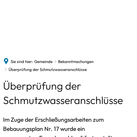
Gemeinde
Feuerwehr
Vereine
Firmen
Kirche
Neuigkeiten
Franzdorf
Veranstaltungen
Schönberg
Bürgermeister
Jugendfeuerwehr
Sie sind hier:
Gemeinde
Bekanntmachungen
Gemeindevertretung
Überprüfung der Schmutzwasseranschlüsse
Bauausschu
Pol. Vereinigungen
Überprüfung der
Finanzaussc
AFW
Gemeindebrief
SKS-Auschu
CDU
Schmutzwasseranschlüsse
Bekanntmachungen
Energieauss
NWGS
FAQ
Im Zuge der Erschließungsarbeiten zum
Bebauungsplan Nr. 17 wurde ein